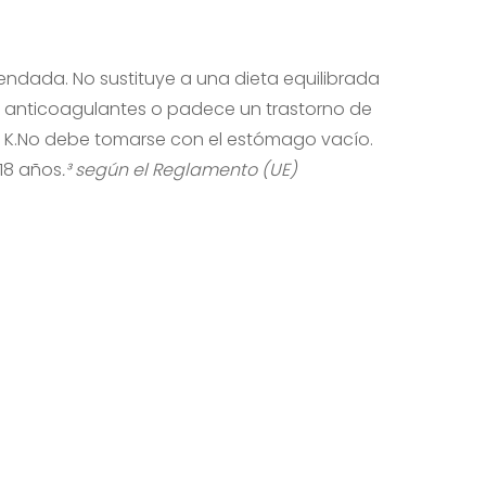
endada. No sustituye a una dieta equilibrada
os anticoagulantes o padece un trastorno de
a K.No debe tomarse con el estómago vacío.
18 años
.³ según el Reglamento (UE)
No hay productos en el carrito.
Ir A La Tienda