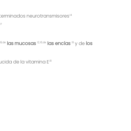
determinados neurotransmisores
.14
 17
las mucosas
las encías
y de
los
, 19, de
12, 16, de
19
ucida de la vitamina E
.19