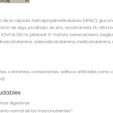
de la cápsula: hidroxipropilmetilcelulosa (HPMC), glucona
tracto de alga, picolinato de zinc, nicotinamida, DL-alfa
 K2VITAL DELTA, piridoxal-5′-fosfato, betacaroteno, bisglic
hidroxicobalamina, adenosilcobalamina, metilcobalamina, 
es, colorantes, conservantes, aditivos artificiales como 
a).
udables
imas digestivas
.1
ismo normal de los macronutrientes
.16