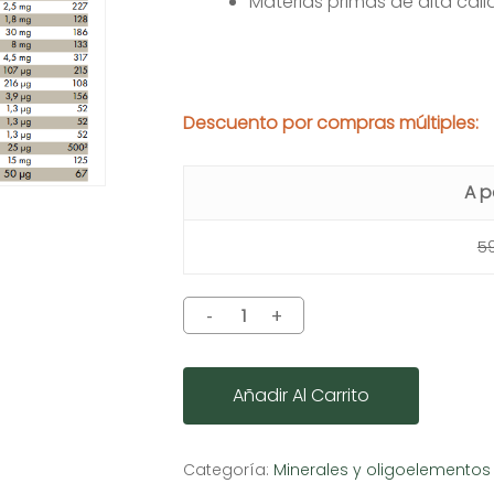
Materias primas de alta ca
Descuento por compras múltiples:
A p
5
Añadir Al Carrito
Categoría:
Minerales y oligoelementos