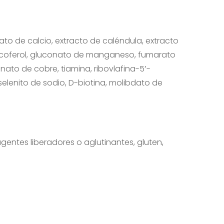
to de calcio, extracto de caléndula, extracto
 tocoferol, gluconato de manganeso, fumarato
inato de cobre, tiamina, ribovlafina-5′-
selenito de sodio, D-biotina, molibdato de
agentes liberadores o aglutinantes, gluten,