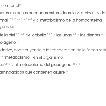
d hormonal
.15
ormales de las hormonas esteroideas
, la vitamina D y 
rmal
y al
metabolismo de la homocisteína
.
.1, 2, 3, 5, 6, 7, 11, 13, 15, 16, 18, 19
15,
io
3, 5, 9, 12, 15, 19
de
la piel
, del
cabello
las uñas
los dientes
3, 12, 16, 19
3, 9, 16, de
9, 12, de
1, 6, 7
colágeno
.
19
idativo
, contribuyendo a la regeneración de la forma red
metabolismo
en el organismo.
5 y al
12
nas
y al
metabolismo del glucógeno
.
6, 17, 18
15, 17, 18
 aminoácidos que contienen azufre
.
8