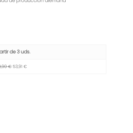
lidad de producción alemana
artir de 3 uds.
9,90
€
53,91
€