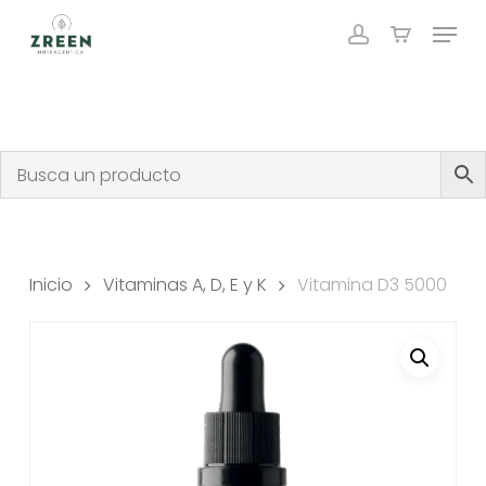
Skip
Menu
to
account
Close
Carrito
Cart
main
content
Inicio
Vitaminas A, D, E y K
Vitamina D3 5000