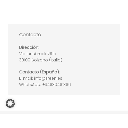
Contacto
Dirección:
Via Innsbruck 29 b
39100 Bolzano (Italia)
Subtotal:
Contacto (España):
E-mail:
info@zreen.es
0,00
€
WhatsApp:
+34630461366
Ver Carrito
Finalizar Compra
© 2025 ZREEN