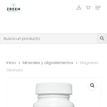
Skip
Menu
to
account
Close
Carrito
Cart
main
content
Inicio
Minerales y oligoelementos
Magnesio
Glicinato