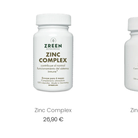
Zinc Complex
Zi
26,90
€