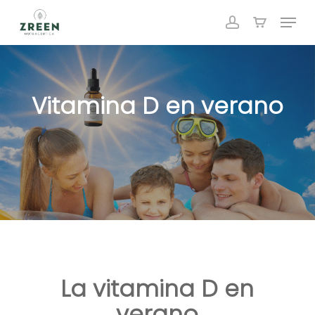
Skip
Menu
to
account
Close
Carrito
Cart
main
content
Vitamina D en verano
La vitamina D en
verano