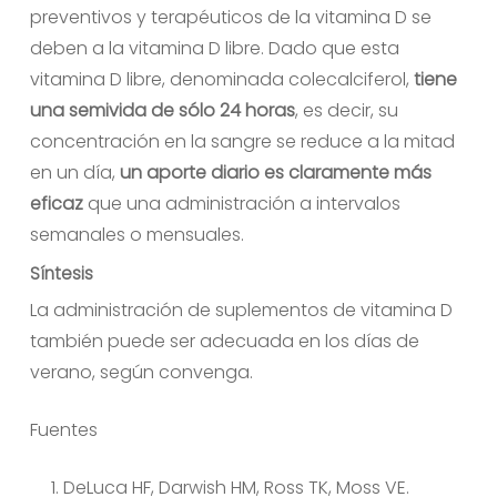
preventivos y terapéuticos de la vitamina D se
No hay productos en el carrito.
deben a la vitamina D libre. Dado que esta
vitamina D libre, denominada colecalciferol,
tiene
Ir A La Tienda
una semivida de sólo 24 horas
, es decir, su
concentración en la sangre se reduce a la mitad
en un día,
un aporte diario es claramente más
eficaz
que una administración a intervalos
semanales o mensuales.
Síntesis
La administración de suplementos de vitamina D
también puede ser adecuada en los días de
verano, según convenga.
Fuentes
DeLuca HF, Darwish HM, Ross TK, Moss VE.